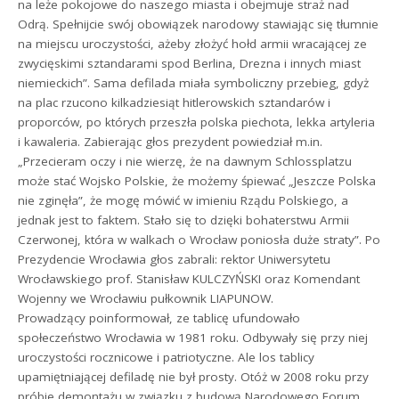
na leże pokojowe do naszego miasta i obejmuje straż nad
Odrą. Spełnijcie swój obowiązek narodowy stawiając się tłumnie
na miejscu uroczystości, ażeby złożyć hołd armii wracającej ze
zwycięskimi sztandarami spod Berlina, Drezna i innych miast
niemieckich”. Sama defilada miała symboliczny przebieg, gdyż
na plac rzucono kilkadziesiąt hitlerowskich sztandarów i
proporców, po których przeszła polska piechota, lekka artyleria
i kawaleria. Zabierając głos prezydent powiedział m.in.
„Przecieram oczy i nie wierzę, że na dawnym Schlossplatzu
może stać Wojsko Polskie, że możemy śpiewać „Jeszcze Polska
nie zginęła”, że mogę mówić w imieniu Rządu Polskiego, a
jednak jest to faktem. Stało się to dzięki bohaterstwu Armii
Czerwonej, która w walkach o Wrocław poniosła duże straty”. Po
Prezydencie Wrocławia głos zabrali: rektor Uniwersytetu
Wrocławskiego prof. Stanisław KULCZYŃSKI oraz Komendant
Wojenny we Wrocławiu pułkownik LIAPUNOW.
Prowadzący poinformował, ze tablicę ufundowało
społeczeństwo Wrocławia w 1981 roku. Odbywały się przy niej
uroczystości rocznicowe i patriotyczne. Ale los tablicy
upamiętniającej defiladę nie był prosty. Otóż w 2008 roku przy
próbie demontażu w związku z budową Narodowego Forum