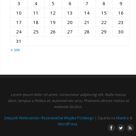
3
4
5
6
7
8
9
10
11
12
13
14
15
16
17
18
19
20
21
22
23
24
25
26
27
28
29
30
31
« sie
Lorem ipsum dolor sit amet, consectetur adipiscing elit. Nulla massa
diam, tempus a finibus et, euismod nec arcu. Praesent ultrices massa at
molestie facilisis.
Związek Weteranów i Rezerwistów Wojska Polskiego
| Oparte na
Mantra
&
WordPress.