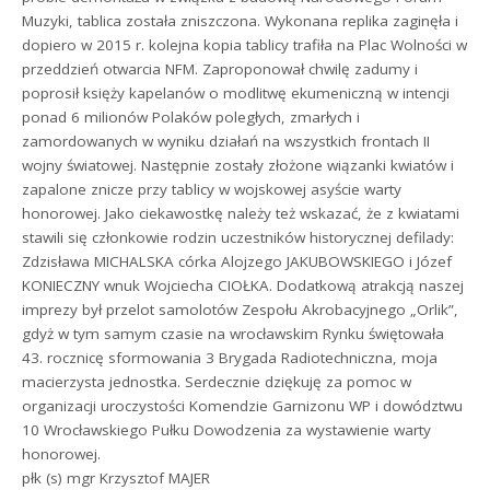
Muzyki, tablica została zniszczona. Wykonana replika zaginęła i
dopiero w 2015 r. kolejna kopia tablicy trafiła na Plac Wolności w
przeddzień otwarcia NFM. Zaproponował chwilę zadumy i
poprosił księży kapelanów o modlitwę ekumeniczną w intencji
ponad 6 milionów Polaków poległych, zmarłych i
zamordowanych w wyniku działań na wszystkich frontach II
wojny światowej. Następnie zostały złożone wiązanki kwiatów i
zapalone znicze przy tablicy w wojskowej asyście warty
honorowej. Jako ciekawostkę należy też wskazać, że z kwiatami
stawili się członkowie rodzin uczestników historycznej defilady:
Zdzisława MICHALSKA córka Alojzego JAKUBOWSKIEGO i Józef
KONIECZNY wnuk Wojciecha CIOŁKA. Dodatkową atrakcją naszej
imprezy był przelot samolotów Zespołu Akrobacyjnego „Orlik”,
gdyż w tym samym czasie na wrocławskim Rynku świętowała
43. rocznicę sformowania 3 Brygada Radiotechniczna, moja
macierzysta jednostka. Serdecznie dziękuję za pomoc w
organizacji uroczystości Komendzie Garnizonu WP i dowództwu
10 Wrocławskiego Pułku Dowodzenia za wystawienie warty
honorowej.
płk (s) mgr Krzysztof MAJER