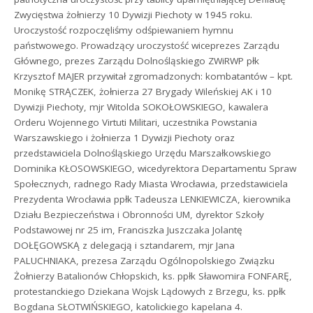
Zwycięstwa żołnierzy 10 Dywizji Piechoty w 1945 roku.
Uroczystość rozpoczęliśmy odśpiewaniem hymnu
państwowego. Prowadzący uroczystość wiceprezes Zarządu
Głównego, prezes Zarządu Dolnośląskiego ZWiRWP płk
Krzysztof MAJER przywitał zgromadzonych: kombatantów – kpt.
Monikę STRĄCZEK, żołnierza 27 Brygady Wileńskiej AK i 10
Dywizji Piechoty, mjr Witolda SOKOŁOWSKIEGO, kawalera
Orderu Wojennego Virtuti Militari, uczestnika Powstania
Warszawskiego i żołnierza 1 Dywizji Piechoty oraz
przedstawiciela Dolnośląskiego Urzędu Marszałkowskiego
Dominika KŁOSOWSKIEGO, wicedyrektora Departamentu Spraw
Społecznych, radnego Rady Miasta Wrocławia, przedstawiciela
Prezydenta Wrocławia ppłk Tadeusza LENKIEWICZA, kierownika
Działu Bezpieczeństwa i Obronności UM, dyrektor Szkoły
Podstawowej nr 25 im, Franciszka Juszczaka Jolantę
DOŁĘGOWSKĄ z delegacją i sztandarem, mjr Jana
PALUCHNIAKA, prezesa Zarządu Ogólnopolskiego Związku
Żołnierzy Batalionów Chłopskich, ks. ppłk Sławomira FONFARĘ,
protestanckiego Dziekana Wojsk Lądowych z Brzegu, ks. ppłk
Bogdana SŁOTWIŃSKIEGO, katolickiego kapelana 4.