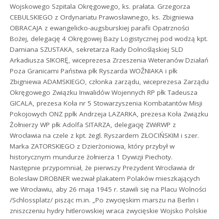
Wojskowego Szpitala Okręgowego, ks. prałata. Grzegorza
CEBULSKIEGO z Ordynariatu Prawosławnego, ks. Zbigniewa
OBRACAJA z ewangelicko-augsburskiej parafii Opatrzności
Bożej, delegację 4 Okręgowej Bazy Logistycznej pod wodzą kpt.
Damiana SZUSTAKA, sekretarza Rady Dolnośląskiej SLD
Arkadiusza SIKORĘ, wiceprezesa Zrzeszenia Weteranów Działań
Poza Granicami Państwa płk Ryszarda WOŹNIAKA i płk
Zbigniewa ADAMSKIEGO, członka zarządu, wiceprezesa Zarządu
Okręgowego Związku Inwalidów Wojennych RP płk Tadeusza
GICALA, prezesa Koła nr 5 Stowarzyszenia Kombatantów Misji
Pokojowych ONZ ppłk Andrzeja LAZARKA, prezesa Koła Związku
Żołnierzy WP płk Adolfa SITARZA, delegację ZWiRWP z
Wrocławia na czele z kpt. żegl. Ryszardem ZŁOCIŃSKIM i szer.
Marka ZATORSKIEGO z Dzierżoniowa, który przybył w
historycznym mundurze żołnierza 1 Dywizji Piechoty.
Następnie przypomniał, że pierwszy Prezydent Wrocławia dr
Bolesław DROBNER wezwał plakatem Polaków mieszkających
we Wrocławiu, aby 26 maja 1945 r. stawili się na Placu Wolności
/Schlossplatz/ pisząc m.in. „Po zwycięskim marszu na Berlin i
zniszczeniu hydry hitlerowskiej wraca zwycięskie Wojsko Polskie