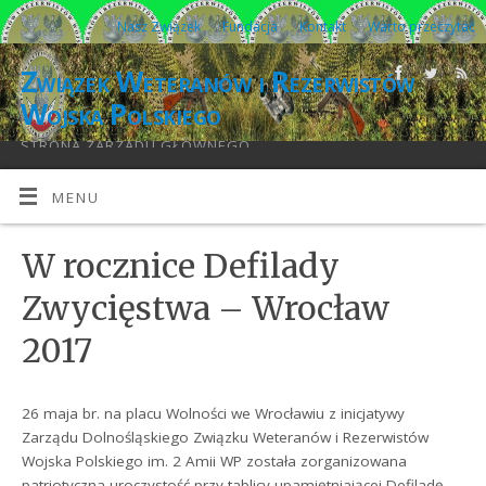
Nasz Związek
Fundacja
Kontakt
Warto przeczytać
Związek Weteranów i Rezerwistów
Wojska Polskiego
STRONA ZARZĄDU GŁÓWNEGO
MENU
W rocznice Defilady
Zwycięstwa – Wrocław
2017
26 maja br. na placu Wolności we Wrocławiu z inicjatywy
Zarządu Dolnośląskiego Związku Weteranów i Rezerwistów
Wojska Polskiego im. 2 Amii WP została zorganizowana
patriotyczna uroczystość przy tablicy upamiętniającej Defiladę