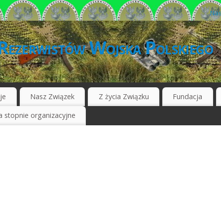
Nas
Rezerwistów Wojska Polskiego
je
Nasz Związek
Z życia Związku
Fundacja
 stopnie organizacyjne