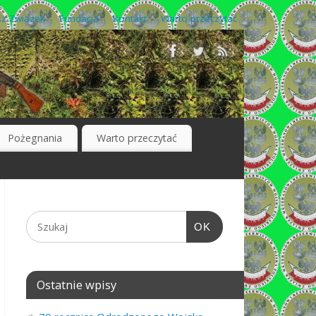
z Związek
Fundacja
Kontakt
Warto przeczytać
Pożegnania
Warto przeczytać
OK
Ostatnie wpisy