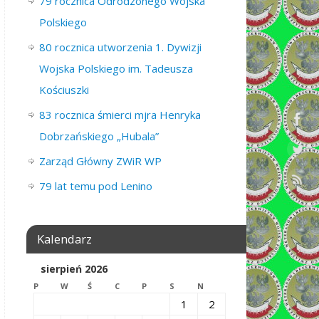
79 rocznica Odrodzonego Wojska
Polskiego
80 rocznica utworzenia 1. Dywizji
Wojska Polskiego im. Tadeusza
Kościuszki
83 rocznica śmierci mjra Henryka
Dobrzańskiego „Hubala”
Zarząd Główny ZWiR WP
79 lat temu pod Lenino
Kalendarz
sierpień 2026
P
W
Ś
C
P
S
N
1
2