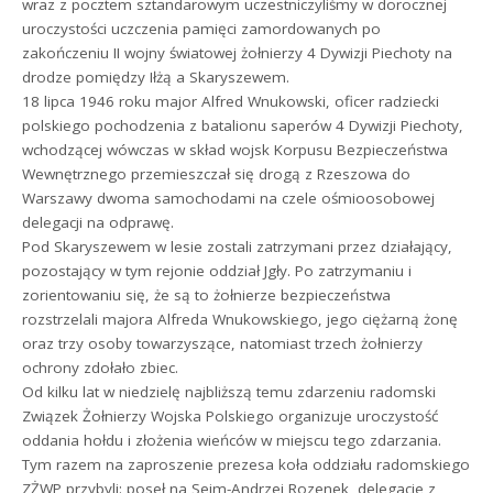
wraz z pocztem sztandarowym uczestniczyliśmy w dorocznej
uroczystości uczczenia pamięci zamordowanych po
zakończeniu II wojny światowej żołnierzy 4 Dywizji Piechoty na
drodze pomiędzy Iłżą a Skaryszewem.
18 lipca 1946 roku major Alfred Wnukowski, oficer radziecki
polskiego pochodzenia z batalionu saperów 4 Dywizji Piechoty,
wchodzącej wówczas w skład wojsk Korpusu Bezpieczeństwa
Wewnętrznego przemieszczał się drogą z Rzeszowa do
Warszawy dwoma samochodami na czele ośmioosobowej
delegacji na odprawę.
Pod Skaryszewem w lesie zostali zatrzymani przez działający,
pozostający w tym rejonie oddział Jgły. Po zatrzymaniu i
zorientowaniu się, że są to żołnierze bezpieczeństwa
rozstrzelali majora Alfreda Wnukowskiego, jego ciężarną żonę
oraz trzy osoby towarzyszące, natomiast trzech żołnierzy
ochrony zdołało zbiec.
Od kilku lat w niedzielę najbliższą temu zdarzeniu radomski
Związek Żołnierzy Wojska Polskiego organizuje uroczystość
oddania hołdu i złożenia wieńców w miejscu tego zdarzania.
Tym razem na zaproszenie prezesa koła oddziału radomskiego
ZŻWP przybyli: poseł na Sejm-Andrzej Rozenek, delegacje z