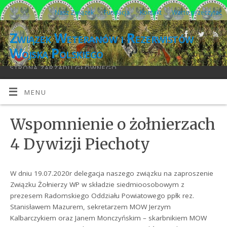
Nasz Związek
Fundacja
Kontakt
Warto przeczytać
Związek Weteranów i Rezerwistów
Wojska Polskiego
STRONA ZARZĄDU GŁÓWNEGO
MENU
Wspomnienie o żołnierzach
4 Dywizji Piechoty
W dniu 19.07.2020r delegacja naszego związku na zaproszenie
Związku Żołnierzy WP w składzie siedmioosobowym z
prezesem Radomskiego Oddziału Powiatowego ppłk rez.
Stanisławem Mazurem, sekretarzem MOW Jerzym
Kalbarczykiem oraz Janem Monczyńskim – skarbnikiem MOW