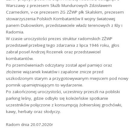
Warszawy z prezesem Służb Mundurowych Zdzisławem
Czarneckim, v-ce prezesem ZG ZŻWP płk Skalskim, prezesem
stowarzyszenia Polskich Kombatantów II wojny światowej
panem Dubowskim, przedstawiciele władz terenowych z Iłży i
Radomia.
W czasie uroczystości prezes struktur radomskich ZŻWP
przedstawił przebieg tego zdarzania z lipca 1946 roku, głos
zabrał poseł Andrzej Rozenek oraz przedstawiciel
kombatantów.
Po przemówieniach odczytany został apel pamięci oraz
złożenie wiązanek kwiatów i zapalone znicze przed
uszkodzonym starym a przygotowywanym miejscem pod nowy
pomnik upamiętniającym to wydarzenie.
Po zakończonej uroczystości, uczestnicy przeszli na pobliski
parking leśny, gdzie odbyło się koleżeńskie spotkanie
uczestników połączone z konsumpcją żołnierskiej grochówki,
kawy, herbaty oraz słodyczy.
Radom dnia 20.07.2020r