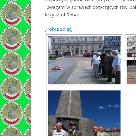
i uwagami w sprawach dotyczących tzw. poli
Krzysztof Robak
[Pokaz zdjęć]