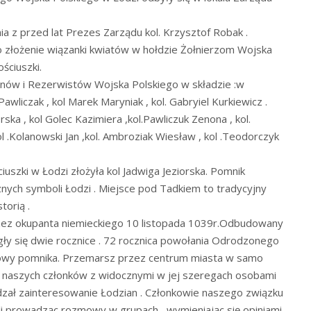
 z przed lat Prezes Zarządu kol. Krzysztof Robak .
o złożenie wiązanki kwiatów w hołdzie Żołnierzom Wojska
ściuszki.
nów i Rezerwistów Wojska Polskiego w składzie :w
awliczak , kol Marek Maryniak , kol. Gabryiel Kurkiewicz .
ska , kol Golec Kazimiera ,kol.Pawliczuk Zenona , kol.
ol .Kolanowski Jan ,kol. Ambroziak Wiesław , kol .Teodorczyk
uszki w Łodzi złożyła kol Jadwiga Jeziorska. Pomnik
nych symboli Łodzi . Miejsce pod Tadkiem to tradycyjny
torią .
rzez okupanta niemieckiego 10 listopada 1039r.Odbudowany
iegły się dwie rocznice . 72 rocznica powołania Odrodzonego
dowy pomnika. Przemarsz przez centrum miasta w samo
y naszych członków z widocznymi w jej szeregach osobami
zał zainteresowanie Łodzian . Członkowie naszego związku
i prowadząc rozmowy w grupach , wymieniając się opiniami