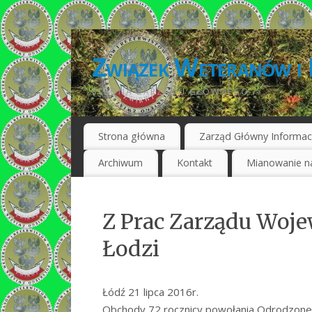
Związek Weteranów i 
STRONA ZARZĄDU GŁÓWNEGO
Strona główna
Zarząd Główny Informac
Archiwum
Kontakt
Mianowanie na
Z Prac Zarządu Woj
Łodzi
Łódź 21 lipca 2016r.
Obchody 72 rocznicy powołania Odrodzoneg