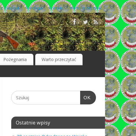
z Związek
Fundacja
Kontakt
Warto przeczytać
Pożegnania
Warto przeczytać
OK
Ostatnie wpisy