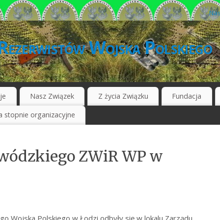
Nas
Rezerwistów Wojska Polskiego
je
Nasz Związek
Z życia Związku
Fundacja
 stopnie organizacyjne
ewódzkiego ZWiR WP w
o Wojska Polskiego w Łodzi odbyły się w lokalu Zarządu