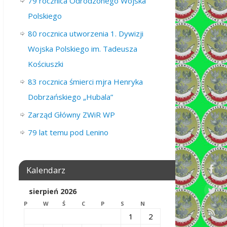
79 rocznica Odrodzonego Wojska
Polskiego
80 rocznica utworzenia 1. Dywizji
Wojska Polskiego im. Tadeusza
Kościuszki
83 rocznica śmierci mjra Henryka
Dobrzańskiego „Hubala”
Zarząd Główny ZWiR WP
79 lat temu pod Lenino
Kalendarz
sierpień 2026
P
W
Ś
C
P
S
N
1
2