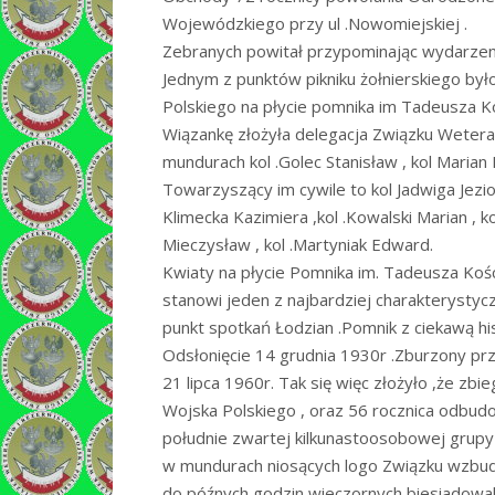
Wojewódzkiego przy ul .Nowomiejskiej .
Zebranych powitał przypominając wydarzenia
Jednym z punktów pikniku żołnierskiego był
Polskiego na płycie pomnika im Tadeusza Ko
Wiązankę złożyła delegacja Związku Wetera
mundurach kol .Golec Stanisław , kol Marian P
Towarzyszący im cywile to kol Jadwiga Jezior
Klimecka Kazimiera ,kol .Kowalski Marian , k
Mieczysław , kol .Martyniak Edward.
Kwiaty na płycie Pomnika im. Tadeusza Kości
stanowi jeden z najbardziej charakterystycz
punkt spotkań Łodzian .Pomnik z ciekawą his
Odsłonięcie 14 grudnia 1930r .Zburzony p
21 lipca 1960r. Tak się więc złożyło ,że zb
Wojska Polskiego , oraz 56 rocznica odbu
południe zwartej kilkunastoosobowej grup
w mundurach niosących logo Związku wzbud
do późnych godzin wieczornych biesiadowal