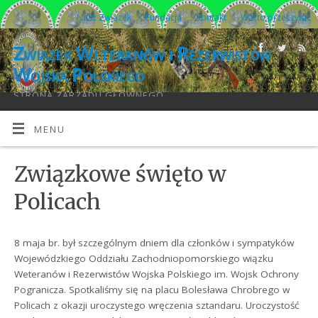
Nasz Związek
Fundacja
Kontakt
Warto przeczytać
Związek Weteranów i Rezerwistów
Wojska Polskiego
STRONA ZARZĄDU GŁÓWNEGO
MENU
Związkowe święto w
Policach
8 maja br. był szczególnym dniem dla członków i sympatyków
Wojewódzkiego Oddziału Zachodniopomorskiego wiązku
Weteranów i Rezerwistów Wojska Polskiego im. Wojsk Ochrony
Pogranicza. Spotkaliśmy się na placu Bolesława Chrobrego w
Policach z okazji uroczystego wręczenia sztandaru. Uroczystość