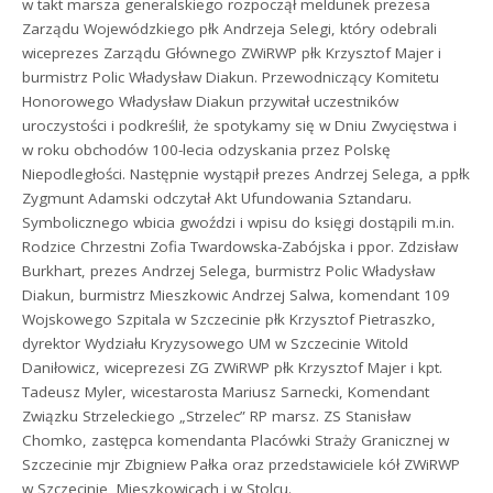
w takt marsza generalskiego rozpoczął meldunek prezesa
Zarządu Wojewódzkiego płk Andrzeja Selegi, który odebrali
wiceprezes Zarządu Głównego ZWiRWP płk Krzysztof Majer i
burmistrz Polic Władysław Diakun. Przewodniczący Komitetu
Honorowego Władysław Diakun przywitał uczestników
uroczystości i podkreślił, że spotykamy się w Dniu Zwycięstwa i
w roku obchodów 100-lecia odzyskania przez Polskę
Niepodległości. Następnie wystąpił prezes Andrzej Selega, a ppłk
Zygmunt Adamski odczytał Akt Ufundowania Sztandaru.
Symbolicznego wbicia gwoździ i wpisu do księgi dostąpili m.in.
Rodzice Chrzestni Zofia Twardowska-Zabójska i ppor. Zdzisław
Burkhart, prezes Andrzej Selega, burmistrz Polic Władysław
Diakun, burmistrz Mieszkowic Andrzej Salwa, komendant 109
Wojskowego Szpitala w Szczecinie płk Krzysztof Pietraszko,
dyrektor Wydziału Kryzysowego UM w Szczecinie Witold
Daniłowicz, wiceprezesi ZG ZWiRWP płk Krzysztof Majer i kpt.
Tadeusz Myler, wicestarosta Mariusz Sarnecki, Komendant
Związku Strzeleckiego „Strzelec” RP marsz. ZS Stanisław
Chomko, zastępca komendanta Placówki Straży Granicznej w
Szczecinie mjr Zbigniew Pałka oraz przedstawiciele kół ZWiRWP
w Szczecinie, Mieszkowicach i w Stolcu.