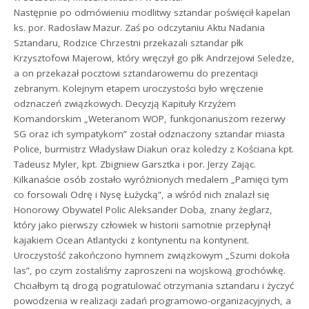
Następnie po odmówieniu modlitwy sztandar poświęcił kapelan
ks. por. Radosław Mazur. Zaś po odczytaniu Aktu Nadania
Sztandaru, Rodzice Chrzestni przekazali sztandar płk
Krzysztofowi Majerowi, który wręczył go płk Andrzejowi Seledze,
a on przekazał pocztowi sztandarowemu do prezentacji
zebranym. Kolejnym etapem uroczystości było wręczenie
odznaczeń związkowych. Decyzją Kapituły Krzyżem
Komandorskim „Weteranom WOP, funkcjonariuszom rezerwy
SG oraz ich sympatykom” został odznaczony sztandar miasta
Police, burmistrz Władysław Diakun oraz koledzy z Kościana kpt.
Tadeusz Myler, kpt. Zbigniew Garsztka i por. Jerzy Zając.
Kilkanaście osób zostało wyróżnionych medalem „Pamięci tym
co forsowali Odrę i Nysę Łużycką”, a wśród nich znalazł się
Honorowy Obywatel Polic Aleksander Doba, znany żeglarz,
który jako pierwszy człowiek w historii samotnie przepłynął
kajakiem Ocean Atlantycki z kontynentu na kontynent.
Uroczystość zakończono hymnem związkowym „Szumi dokoła
las”, po czym zostaliśmy zaproszeni na wojskową grochówkę.
Chciałbym tą drogą pogratulować otrzymania sztandaru i życzyć
powodzenia w realizacji zadań programowo-organizacyjnych, a