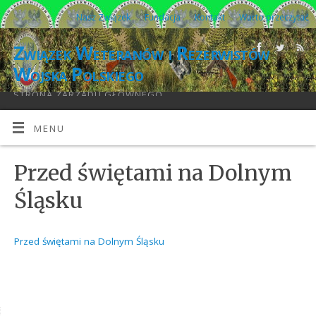
Nasz Związek
Fundacja
Kontakt
Warto przeczytać
Związek Weteranów i Rezerwistów
Wojska Polskiego
STRONA ZARZĄDU GŁÓWNEGO
MENU
Przed świętami na Dolnym
Śląsku
Przed świętami na Dolnym Śląsku