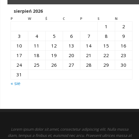
sierpień 2026
P
W
Ś
C
P
S
N
1
2
3
4
5
6
7
8
9
10
11
12
13
14
15
16
17
18
19
20
21
22
23
24
25
26
27
28
29
30
31
« sie
Lorem ipsum dolor sit amet, consectetur adipiscing elit. Nulla massa
diam, tempus a finibus et, euismod nec arcu. Praesent ultrices massa at