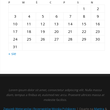
P
W
Ś
C
P
S
N
1
2
3
4
5
6
7
8
9
10
11
12
13
14
15
16
17
18
19
20
21
22
23
24
25
26
27
28
29
30
31
« sie
Lorem ipsum dolor sit amet, consectetur adipiscing elit. Nulla massa
diam, tempus a finibus et, euismod nec arcu. Praesent ultrices massa at
molestie facilisis.
Związek Weteranów i Rezerwistów Wojska Polskiego
| Oparte na
Mantra
&