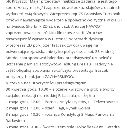
płk Krzysztof Majer przedstawił najbliższe zadania, a jest tego
sporo /o czym niżej/ i zaprezentował pokaz slajdów z ostatnich
wydarzeń związkowych.
Wiceprezes mjr ZS Bronisław Turczanik
omówił najważniejsze wydarzenia społeczno-polityczne w kraju i
na świecie. Skarbnik ZD st. chor. szt. Andrzej NAWROT
zaprezentował pięć krótkich filmików z serii „Wrocław –
teraźniejszość wpisana w Historię”. W ramach dyskusji
wiceprezes ZD ppłk Józef Frączek zwrócił uwagę na
bulwersujące zjawiska, nie tylko polityczne, a kpt. ZS Andrzej
Mordel zaproponował kalendarz przedsięwzięć uzupełnić o
uczczenie pamięci zdobywców Festung Breslau. Tradycyjnie
część oficjalną spotkania zakończyła prezentacja fraszek
politycznych kol. Jana ZACHARSKIEGO.
A czekają nas uroczystości i przedsięwzięcia:
30 kwietnia godz. 10.30 – złożenie kwiatów na grobie twórcy
socjaldemokracji niemieckiej F. Lassala, ul. Ślężna
1 maja godz. 12.00 – Pomnik Antyfaszystów, ul. Zelwerowicza
2 maja godz. 12.00 – dzień Flagi, Rynek Gołębi
3 maja godz. 10.30 – rocznica Konstytucji 3 Maja, Panorama
Racławicka
6 maja godz. 9.30 – Święto Rzemiosła Dolnośląskiego, Katedra