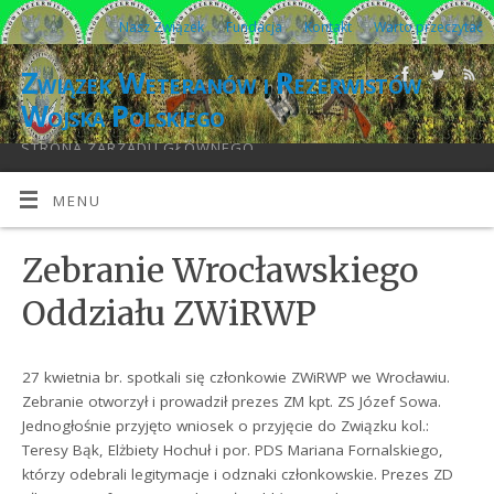
Nasz Związek
Fundacja
Kontakt
Warto przeczytać
Związek Weteranów i Rezerwistów
Wojska Polskiego
STRONA ZARZĄDU GŁÓWNEGO
MENU
Zebranie Wrocławskiego
Oddziału ZWiRWP
27 kwietnia br. spotkali się członkowie ZWiRWP we Wrocławiu.
Zebranie otworzył i prowadził prezes ZM kpt. ZS Józef Sowa.
Jednogłośnie przyjęto wniosek o przyjęcie do Związku kol.:
Teresy Bąk, Elżbiety Hochuł i por. PDS Mariana Fornalskiego,
którzy odebrali legitymacje i odznaki członkowskie. Prezes ZD