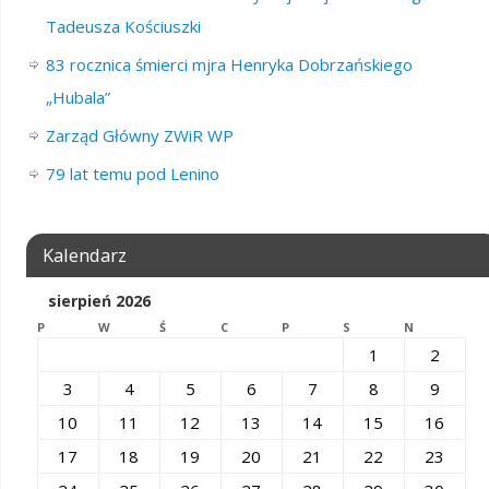
Tadeusza Kościuszki
83 rocznica śmierci mjra Henryka Dobrzańskiego
„Hubala”
Zarząd Główny ZWiR WP
79 lat temu pod Lenino
Kalendarz
sierpień 2026
P
W
Ś
C
P
S
N
1
2
3
4
5
6
7
8
9
10
11
12
13
14
15
16
17
18
19
20
21
22
23