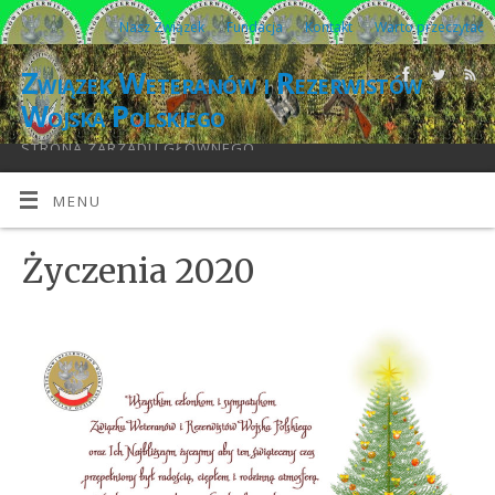
Nasz Związek
Fundacja
Kontakt
Warto przeczytać
Związek Weteranów i Rezerwistów
Wojska Polskiego
STRONA ZARZĄDU GŁÓWNEGO
MENU
Życzenia 2020