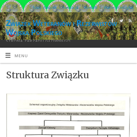
Nasz Związek
Fundacja
Kontakt
Warto przeczytać
Związek Weteranów i Rezerwistów
Wojska Polskiego
STRONA ZARZĄDU GŁÓWNEGO
MENU
Struktura Związku