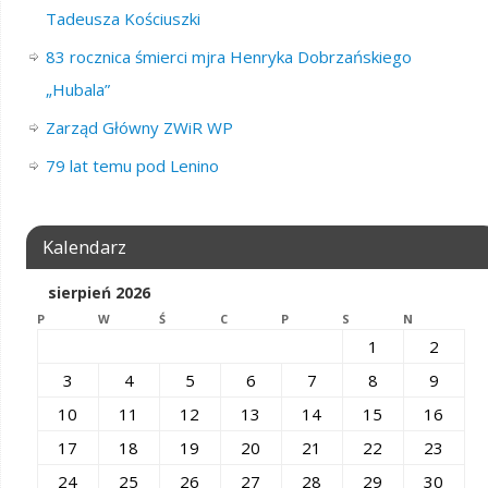
Tadeusza Kościuszki
83 rocznica śmierci mjra Henryka Dobrzańskiego
„Hubala”
Zarząd Główny ZWiR WP
79 lat temu pod Lenino
Kalendarz
sierpień 2026
P
W
Ś
C
P
S
N
1
2
3
4
5
6
7
8
9
10
11
12
13
14
15
16
17
18
19
20
21
22
23
24
25
26
27
28
29
30