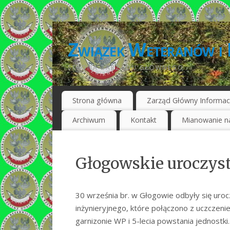
Związek Weteranów i 
STRONA ZARZĄDU GŁÓWNEGO
Strona główna
Zarząd Główny Informac
Archiwum
Kontakt
Mianowanie na
Głogowskie uroczyst
30 września br. w Głogowie odbyły się uro
inżynieryjnego, które połączono z uczczeni
garnizonie WP i 5-lecia powstania jednostk