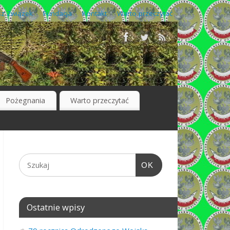
z Związek
Fundacja
Kontakt
Warto przeczytać
Pożegnania
Warto przeczytać
OK
Ostatnie wpisy