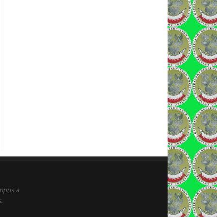
empus a
.