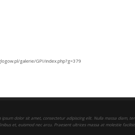
i4.glogow.pl/galerie/GPI/index.php?g=379
ipsum dolor sit amet, consectetur adipiscing elit. Nulla massa diam, t
finibus et, euismod nec arcu. Praesent ultrices massa at molestie facilisis