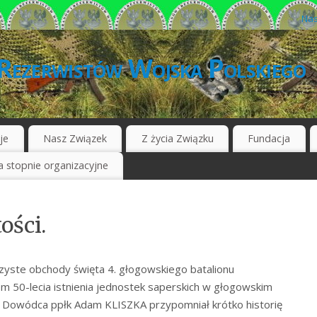
Nas
Rezerwistów Wojska Polskiego
je
Nasz Związek
Z życia Związku
Fundacja
 stopnie organizacyjne
ości.
czyste obchody święta 4. głogowskiego batalionu
em 50-lecia istnienia jednostek saperskich w głogowskim
i. Dowódca ppłk Adam KLISZKA przypomniał krótko historię