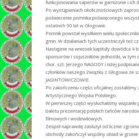
funkcjonowania saperów w garnizonie i ich 
Po wystąpieniach okolicznościowych zaprosz
poświecenie pomnika poświęconego wszystk
ostatnich 50 lat w Głogowie.
Pomnik powstał wysiłkiem wielu społecznikó
gmin. W działaniach tych uczestniczyli te
Następnie na wniosek kapituły dowódca 4 bi
sponsorów i sojuszników jednostki, w tym
chor. szt. Jerzego NAGODY i niżej podpisane
członków naszego Związku z Głogowa ze szt
JAGINTOWICZOWIE.
Po zakończeniu części oficjalnej zostaliśm
Artystycznego Wojska Polskiego.
W pierwszej części wysłuchaliśmy wiązanki 
baletu prezentację polskich tańców narodow
filmowych i wodewilowych.
Zespół naprawdę zasłużył od licznie zgromad
obchody zakończył wspólny obiad w gronie ka