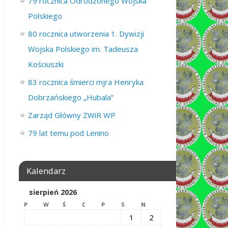
79 rocznica Odrodzonego Wojska
Polskiego
80 rocznica utworzenia 1. Dywizji
Wojska Polskiego im. Tadeusza
Kościuszki
83 rocznica śmierci mjra Henryka
Dobrzańskiego „Hubala”
Zarząd Główny ZWiR WP
79 lat temu pod Lenino
Kalendarz
sierpień 2026
P
W
Ś
C
P
S
N
1
2