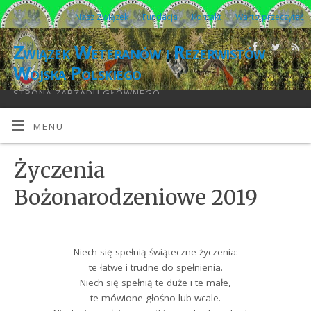
Nasz Związek
Fundacja
Kontakt
Warto przeczytać
Związek Weteranów i Rezerwistów
Wojska Polskiego
STRONA ZARZĄDU GŁÓWNEGO
MENU
Życzenia
Bożonarodzeniowe 2019
Niech się spełnią świąteczne życzenia:
te łatwe i trudne do spełnienia.
Niech się spełnią te duże i te małe,
te mówione głośno lub wcale.