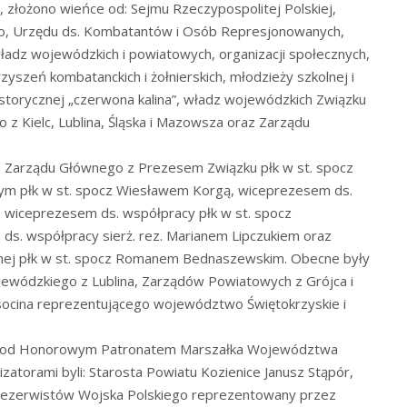
, złożono wieńce od: Sejmu Rzeczypospolitej Polskiej,
go, Urzędu ds. Kombatantów i Osób Represjonowanych,
dz wojewódzkich i powiatowych, organizacji społecznych,
yszeń kombatanckich i żołnierskich, młodzieży szkolnej i
historycznej „czerwona kalina”, władz wojewódzkich Związku
z Kielc, Lublina, Śląska i Mazowsza oraz Zarządu
m Zarządu Głównego z Prezesem Związku płk w st. spocz
ym płk w st. spocz Wiesławem Korgą, wiceprezesem ds.
 wiceprezesem ds. współpracy płk w st. spocz
. współpracy sierż. rez. Marianem Lipczukiem oraz
nej płk w st. spocz Romanem Bednaszewskim. Obecne były
ewódzkiego z Lublina, Zarządów Powiatowych z Grójca i
ocina reprezentującego województwo Świętokrzyskie i
ię pod Honorowym Patronatem Marszałka Województwa
atorami byli: Starosta Powiatu Kozienice Janusz Stąpór,
Rezerwistów Wojska Polskiego reprezentowany przez