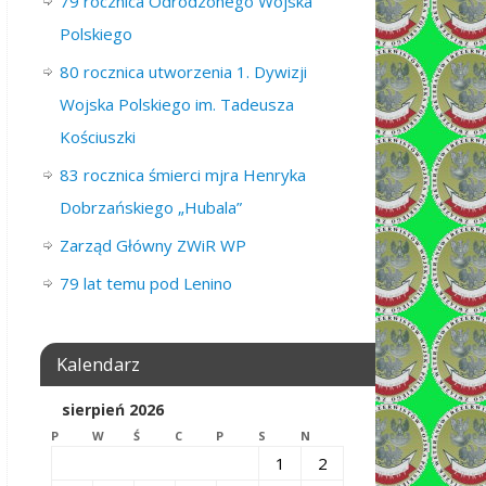
79 rocznica Odrodzonego Wojska
Polskiego
80 rocznica utworzenia 1. Dywizji
Wojska Polskiego im. Tadeusza
Kościuszki
83 rocznica śmierci mjra Henryka
Dobrzańskiego „Hubala”
Zarząd Główny ZWiR WP
79 lat temu pod Lenino
Kalendarz
sierpień 2026
P
W
Ś
C
P
S
N
1
2