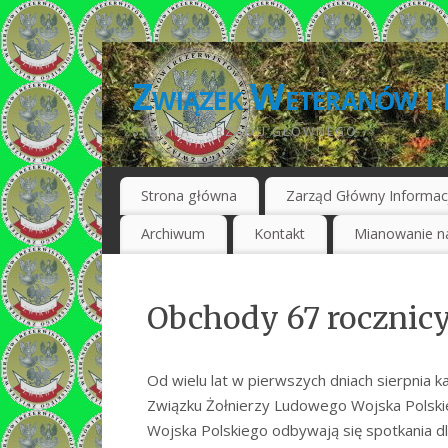
Związek Weteranów i 
STRONA ZARZĄDU GŁÓWNEGO
Strona główna
Zarząd Główny Informac
Archiwum
Kontakt
Mianowanie na
Obchody 67 rocznic
Od wielu lat w pierwszych dniach sierpnia 
Związku Żołnierzy Ludowego Wojska Polski
Wojska Polskiego odbywają się spotkania dl