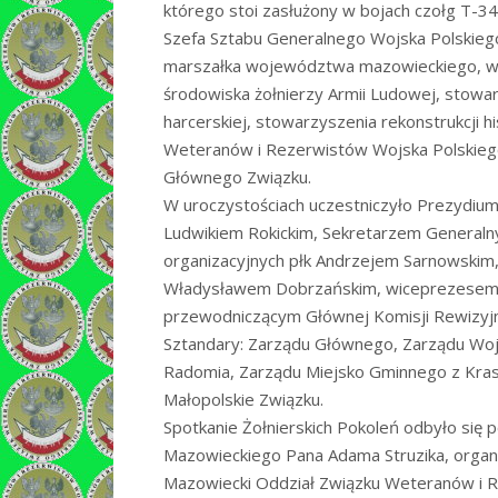
którego stoi zasłużony w bojach czołg T-34
Szefa Sztabu Generalnego Wojska Polskie
marszałka województwa mazowieckiego, wła
środowiska żołnierzy Armii Ludowej, stowarz
harcerskiej, stowarzyszenia rekonstrukcji 
Weteranów i Rezerwistów Wojska Polskiego 
Głównego Związku.
W uroczystościach uczestniczyło Prezydiu
Ludwikiem Rokickim, Sekretarzem Generaln
organizacyjnych płk Andrzejem Sarnowskim,
Władysławem Dobrzańskim, wiceprezesem ds
przewodniczącym Głównej Komisji Rewizyj
Sztandary: Zarządu Głównego, Zarządu Woj
Radomia, Zarządu Miejsko Gminnego z Kras
Małopolskie Związku.
Spotkanie Żołnierskich Pokoleń odbyło s
Mazowieckiego Pana Adama Struzika, organiz
Mazowiecki Oddział Związku Weteranów i 