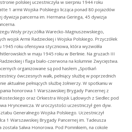
 stronie polskiej uczestniczyła w sierpniu 1944 roku
tte 1 armii Wojska Polskiego licząca ponad 80 pojazdów
ej dywizja pancerna im. Hermana Geringa, 45 dywizja
ancerna.
brzegu Wisły przyczółka Warecko-Magnuszewskiego,
ch wojsk Armii Radzieckiej i Wojska Polskiego. Przyczółek
iu 1945 roku ofensywa styczniowa, która wyzwoliła
itlerowskich w maju 1945 roku w Berlinie. Na gruzach III
Radzieckiej i flaga biało-czerwona na kolumnie Zwycięstwa.
ncernych organizowane są pod hasłem „Spotkań
uczestnicy ówczesnych walk, pełniący służbę w poprzednich
ie aktualnie pełniących służbę żołnierzy. W spotkaniu w
ompania honorowa 1 Warszawskiej Brygady Pancernej z
Kosteckiego oraz Orkiestra Wojsk Lądowych z Siedlec pod
a Hryncewicza. W uroczystości uczestniczył gen dyw.
Sztabu Generalnego Wojska Polskiego. Uczestniczył
ca 1 Warszawskiej Brygady Pancernej im. Tadeusza
ana została Salwa Honorowa. Pod Pomnikiem, na cokole