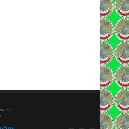
empus a
.
rdPress.