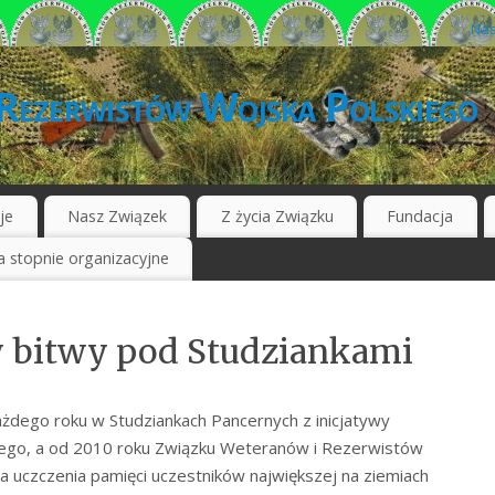
Nas
Rezerwistów Wojska Polskiego
je
Nasz Związek
Z życia Związku
Fundacja
 stopnie organizacyjne
y bitwy pod Studziankami
każdego roku w Studziankach Pancernych z inicjatywy
ego, a od 2010 roku Związku Weteranów i Rezerwistów
a uczczenia pamięci uczestników największej na ziemiach