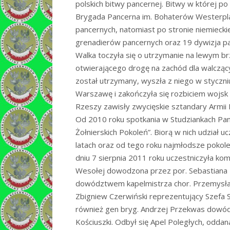
polskich bitwy pancernej. Bitwy w której po
Brygada Pancerna im. Bohaterów Westerpla
pancernych, natomiast po stronie niemiecki
grenadierów pancernych oraz 19 dywizja p
Walka toczyła się o utrzymanie na lewym 
otwierającego drogę na zachód dla walczący
został utrzymany, wyszła z niego w styczn
Warszawę i zakończyła się rozbiciem wojsk h
Rzeszy zawisły zwycięskie sztandary Armii 
Od 2010 roku spotkania w Studziankach Pa
Żołnierskich Pokoleń”. Biorą w nich udział 
latach oraz od tego roku najmłodsze pokolen
dniu 7 sierpnia 2011 roku uczestniczyła k
Wesołej dowodzona przez por. Sebastiana 
dowództwem kapelmistrza chor. Przemysław
Zbigniew Czerwiński reprezentujący Szefa 
również gen bryg. Andrzej Przekwas dowód
Kościuszki. Odbył się Apel Poległych, odd