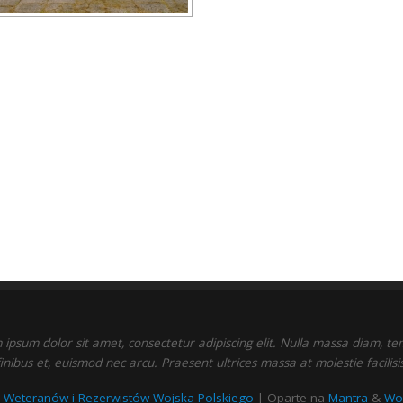
ipsum dolor sit amet, consectetur adipiscing elit. Nulla massa diam, t
finibus et, euismod nec arcu. Praesent ultrices massa at molestie facilisis
 Weteranów i Rezerwistów Wojska Polskiego
| Oparte na
Mantra
&
Wo