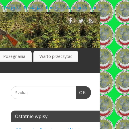
z Związek
Fundacja
Kontakt
Warto przeczytać
Pożegnania
Warto przeczytać
OK
Ostatnie wpisy