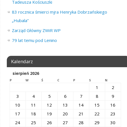
Tadeusza Kościuszki
83 rocznica śmierci mjra Henryka Dobrzańskiego
„Hubala”
Zarząd Główny ZWiR WP
79 lat temu pod Lenino
Kalendarz
sierpień 2026
P
W
Ś
C
P
S
N
1
2
3
4
5
6
7
8
9
10
11
12
13
14
15
16
17
18
19
20
21
22
23
24
25
26
27
28
29
30