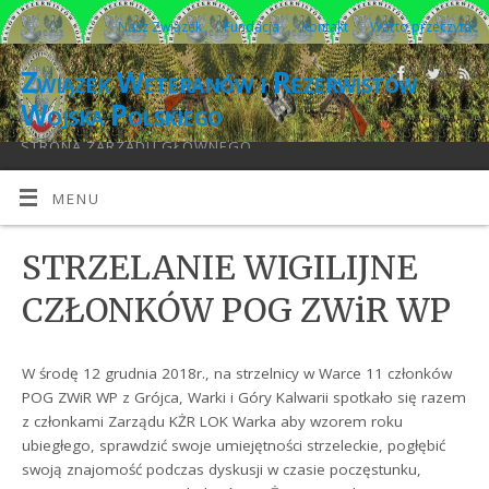
Nasz Związek
Fundacja
Kontakt
Warto przeczytać
Związek Weteranów i Rezerwistów
Wojska Polskiego
STRONA ZARZĄDU GŁÓWNEGO
MENU
STRZELANIE WIGILIJNE
CZŁONKÓW POG ZWiR WP
W środę 12 grudnia 2018r., na strzelnicy w Warce 11 członków
POG ZWiR WP z Grójca, Warki i Góry Kalwarii spotkało się razem
z członkami Zarządu KŻR LOK Warka aby wzorem roku
ubiegłego, sprawdzić swoje umiejętności strzeleckie, pogłębić
swoją znajomość podczas dyskusji w czasie poczęstunku,