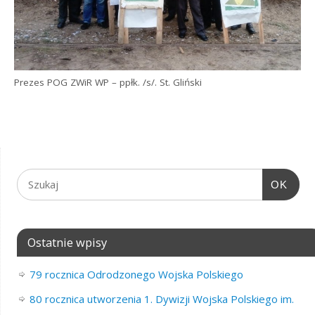
Prezes POG ZWiR WP – ppłk. /s/. St. Gliński
OK
Ostatnie wpisy
79 rocznica Odrodzonego Wojska Polskiego
80 rocznica utworzenia 1. Dywizji Wojska Polskiego im.