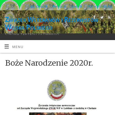
Nasz Związek
Fundacja
Kontakt
Warto przeczytać
Związek Weteranów i Rezerwistów
Wojska Polskiego
STRONA ZARZĄDU GŁÓWNEGO
MENU
Boże Narodzenie 2020r.