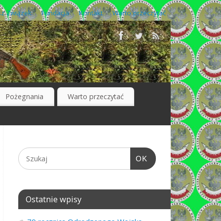
z Związek
Fundacja
Kontakt
Warto przeczytać
Pożegnania
Warto przeczytać
OK
Ostatnie wpisy