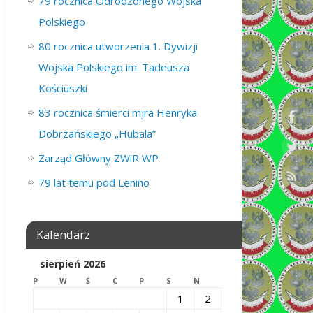
79 rocznica Odrodzonego Wojska
Polskiego
80 rocznica utworzenia 1. Dywizji
Wojska Polskiego im. Tadeusza
Kościuszki
83 rocznica śmierci mjra Henryka
Dobrzańskiego „Hubala”
Zarząd Główny ZWiR WP
79 lat temu pod Lenino
Kalendarz
sierpień 2026
P
W
Ś
C
P
S
N
1
2