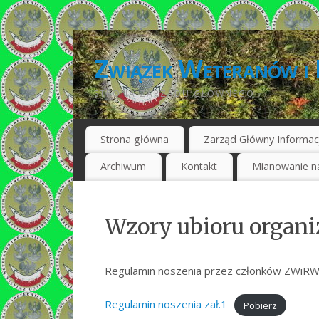
Związek Weteranów i 
STRONA ZARZĄDU GŁÓWNEGO
Strona główna
Zarząd Główny Informac
Archiwum
Kontakt
Mianowanie na
Wzory ubioru organ
Regulamin noszenia przez członków ZWiRWP
Regulamin noszenia zał.1
Pobierz