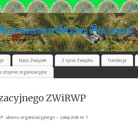
Nas
Rezerwistów Wojska Polskiego
je
Nasz Związek
Z życia Związku
Fundacja
 stopnie organizacyjne
izacyjnego ZWiRWP
 ubioru organizacyjnego – załącznik nr 1