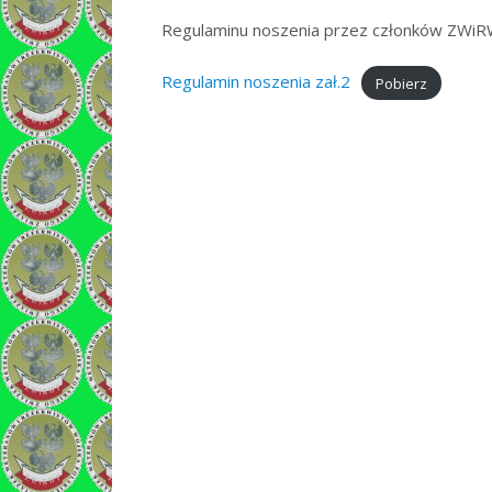
Regulaminu noszenia przez członków ZWiRWP
Regulamin noszenia zał.2
Pobierz