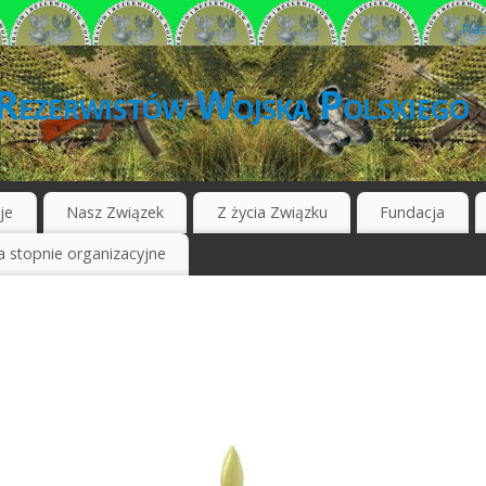
Nas
Rezerwistów Wojska Polskiego
je
Nasz Związek
Z życia Związku
Fundacja
 stopnie organizacyjne