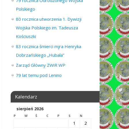
79 rocznica Odrodzonego Wojska
Polskiego
80 rocznica utworzenia 1. Dywizji
Wojska Polskiego im. Tadeusza
Kościuszki
83 rocznica śmierci mjra Henryka
Dobrzańskiego „Hubala”
Zarząd Główny ZWiR WP
79 lat temu pod Lenino
Kalendarz
sierpień 2026
P
W
Ś
C
P
S
N
1
2