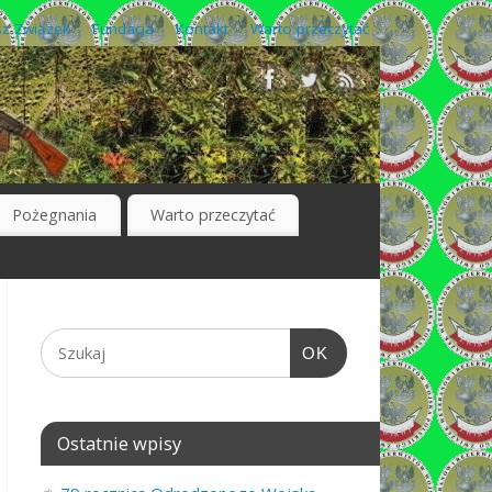
z Związek
Fundacja
Kontakt
Warto przeczytać
Pożegnania
Warto przeczytać
OK
Ostatnie wpisy