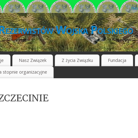
Nas
Rezerwistów Wojska Polskiego
je
Nasz Związek
Z życia Związku
Fundacja
 stopnie organizacyjne
ZCZECINIE