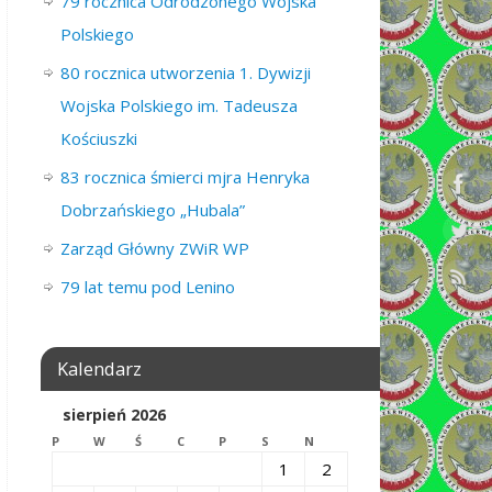
79 rocznica Odrodzonego Wojska
Polskiego
80 rocznica utworzenia 1. Dywizji
Wojska Polskiego im. Tadeusza
Kościuszki
83 rocznica śmierci mjra Henryka
Dobrzańskiego „Hubala”
Zarząd Główny ZWiR WP
79 lat temu pod Lenino
Kalendarz
sierpień 2026
P
W
Ś
C
P
S
N
1
2