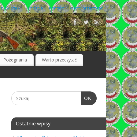
z Związek
Fundacja
Kontakt
Warto przeczytać
Pożegnania
Warto przeczytać
OK
Ostatnie wpisy