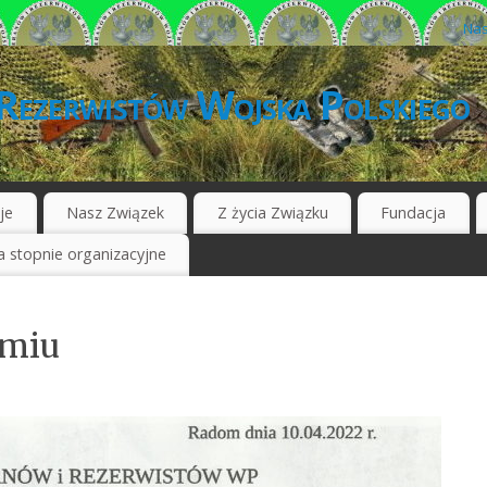
Nas
Rezerwistów Wojska Polskiego
je
Nasz Związek
Z życia Związku
Fundacja
 stopnie organizacyjne
omiu