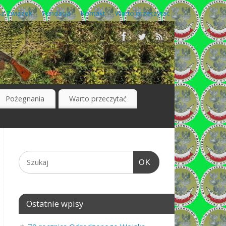
z Związek
Fundacja
Kontakt
Warto przeczytać
Pożegnania
Warto przeczytać
OK
Ostatnie wpisy