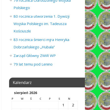
79 rocznica Odrodzonego Wojska
Polskiego
80 rocznica utworzenia 1. Dywizji
Wojska Polskiego im. Tadeusza
Kościuszki
83 rocznica śmierci mjra Henryka
Dobrzańskiego „Hubala”
Zarząd Główny ZWiR WP
79 lat temu pod Lenino
Kalendarz
sierpień 2026
P
W
Ś
C
P
S
N
1
2