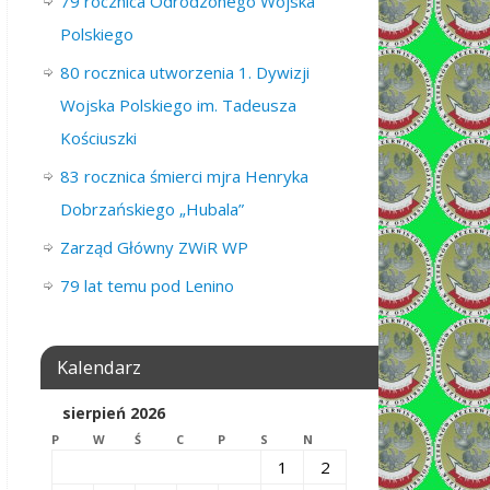
79 rocznica Odrodzonego Wojska
Polskiego
80 rocznica utworzenia 1. Dywizji
Wojska Polskiego im. Tadeusza
Kościuszki
83 rocznica śmierci mjra Henryka
Dobrzańskiego „Hubala”
Zarząd Główny ZWiR WP
79 lat temu pod Lenino
Kalendarz
sierpień 2026
P
W
Ś
C
P
S
N
1
2