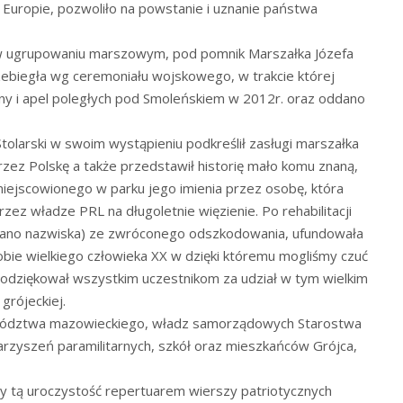
 Europie, pozwoliło na powstanie i uznanie państwa
 w ugrupowaniu marszowym, pod pomnik Marszałka Józefa
rzebiegła wg ceremoniału wojskowego, w trakcie której
ny i apel poległych pod Smoleńskiem w 2012r. oraz oddano
tolarski w swoim wystąpieniu podkreślił zasługi marszałka
rzez Polskę a także przedstawił historię mało komu znaną,
miejscowionego w parku jego imienia przez osobę, która
zez władze PRL na długoletnie więzienie. Po rehabilitacji
odano nazwiska) ze zwróconego odszkodowania, ufundowała
ie wielkiego człowieka XX w dzięki któremu mogliśmy czuć
podziękował wszystkim uczestnikom za udział w tym wielkim
rójeckiej.
ewództwa mazowieckiego, władz samorządowych Starostwa
rzyszeń paramilitarnych, szkół oraz mieszkańców Grójca,
y tą uroczystość repertuarem wierszy patriotycznych