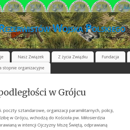
Nas
Rezerwistów Wojska Polskiego
je
Nasz Związek
Z życia Związku
Fundacja
 stopnie organizacyjne
odległości w Grójcu
. poczty sztandarowe, organizacji paramilitarnych, policji,
dzibę w Grójcu, wchodzą do Kościoła pw. Miłosierdzia
prawianą w intencji Ojczyzny Mszę Świętą, odprawianą