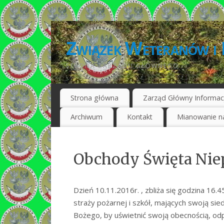
Związek Weteranów i 
STRONA ZARZĄDU GŁÓWNEGO
Strona główna
Zarząd Główny Informac
Archiwum
Kontakt
Mianowanie na
Obchody Święta Niep
Dzień 10.11.2016r. , zbliża się godzina 16.45
straży pożarnej i szkół, mających swoją sie
Bożego, by uświetnić swoją obecnością, od