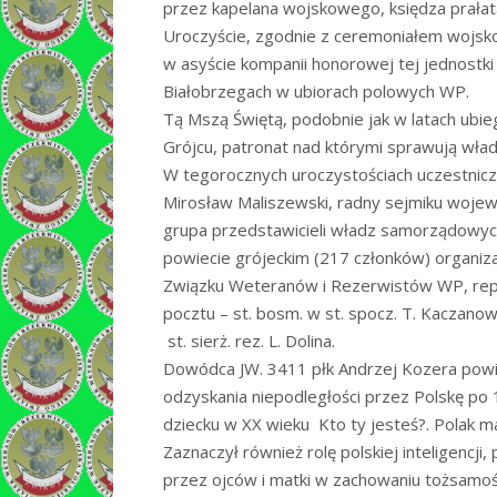
przez kapelana wojskowego, księdza prała
Uroczyście, zgodnie z ceremoniałem wojs
w asyście kompanii honorowej tej jednostk
Białobrzegach w ubiorach polowych WP.
Tą Mszą Świętą, podobnie jak w latach ubie
Grójcu, patronat nad którymi sprawują wła
W tegorocznych uroczystościach uczestniczy
Mirosław Maliszewski, radny sejmiku woje
grupa przedstawicieli władz samorządowych 
powiecie grójeckim (217 członków) organiza
Związku Weteranów i Rezerwistów WP, rep
pocztu – st. bosm. w st. spocz. T. Kaczanows
 st. sierż. rez. L. Dolina.
Dowódca JW. 3411 płk Andrzej Kozera powita
odzyskania niepodległości przez Polskę po
dziecku w XX wieku  Kto ty jesteś?. Polak mały.
Zaznaczył również rolę polskiej inteligencji,
przez ojców i matki w zachowaniu tożsamo