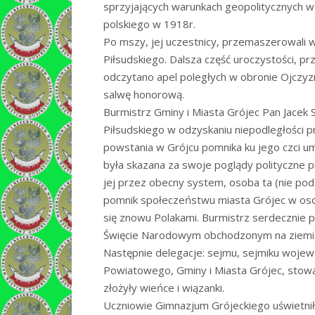
sprzyjających warunkach geopolitycznych w
polskiego w 1918r.
Po mszy, jej uczestnicy, przemaszerowali
Piłsudskiego. Dalsza część uroczystości, p
odczytano apel poległych w obronie Ojczyz
salwę honorową.
Burmistrz Gminy i Miasta Grójec Pan Jacek S
Piłsudskiego w odzyskaniu niepodległości p
powstania w Grójcu pomnika ku jego czci u
była skazana za swoje poglądy polityczne pr
jej przez obecny system, osoba ta (nie p
pomnik społeczeństwu miasta Grójec w osob
się znowu Polakami. Burmistrz serdecznie 
Święcie Narodowym obchodzonym na ziemi g
Następnie delegacje: sejmu, sejmiku woj
Powiatowego, Gminy i Miasta Grójec, stowa
złożyły wieńce i wiązanki.
Uczniowie Gimnazjum Grójeckiego uświetnił