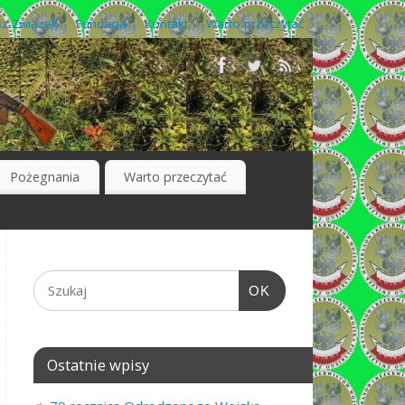
z Związek
Fundacja
Kontakt
Warto przeczytać
Pożegnania
Warto przeczytać
OK
Ostatnie wpisy