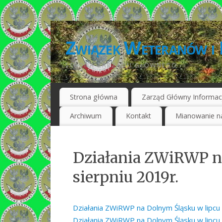
Związek Weteranów i 
STRONA ZARZĄDU GŁÓWNEGO
Strona główna
Zarząd Główny Informac
Archiwum
Kontakt
Mianowanie na
Działania ZWiRWP na
sierpniu 2019r.
Działania ZWiRWP na Dolnym Śląsku w lipcu i
Działania ZWiRWP na Dolnym Śląsku w lipcu i