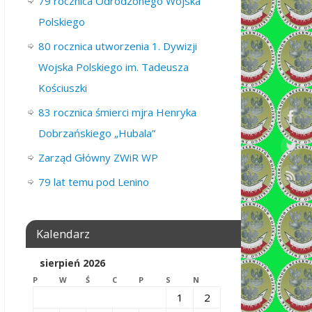
79 rocznica Odrodzonego Wojska
Polskiego
80 rocznica utworzenia 1. Dywizji
Wojska Polskiego im. Tadeusza
Kościuszki
83 rocznica śmierci mjra Henryka
Dobrzańskiego „Hubala”
Zarząd Główny ZWiR WP
79 lat temu pod Lenino
Kalendarz
sierpień 2026
P
W
Ś
C
P
S
N
1
2