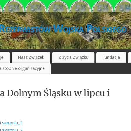
Nas
Rezerwistów Wojska Polskiego
je
Nasz Związek
Z życia Związku
Fundacja
 stopnie organizacyjne
 Dolnym Śląsku w lipcu i
 sierpniu_1
 sierpniu_2