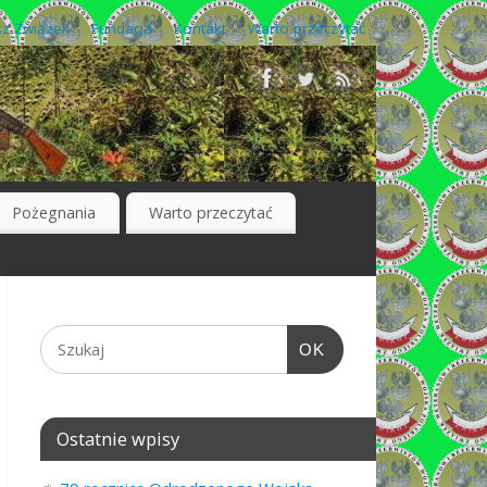
z Związek
Fundacja
Kontakt
Warto przeczytać
Pożegnania
Warto przeczytać
OK
Ostatnie wpisy