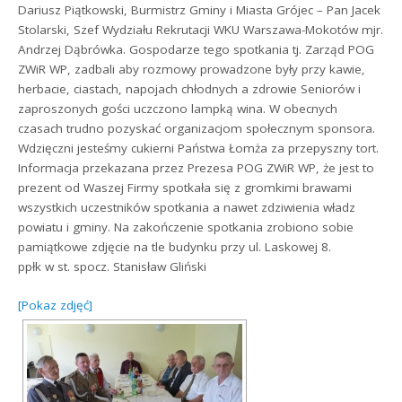
Dariusz Piątkowski, Burmistrz Gminy i Miasta Grójec – Pan Jacek
Stolarski, Szef Wydziału Rekrutacji WKU Warszawa-Mokotów mjr.
Andrzej Dąbrówka. Gospodarze tego spotkania tj. Zarząd POG
ZWiR WP, zadbali aby rozmowy prowadzone były przy kawie,
herbacie, ciastach, napojach chłodnych a zdrowie Seniorów i
zaproszonych gości uczczono lampką wina. W obecnych
czasach trudno pozyskać organizacjom społecznym sponsora.
Wdzięczni jesteśmy cukierni Państwa Łomża za przepyszny tort.
Informacja przekazana przez Prezesa POG ZWiR WP, że jest to
prezent od Waszej Firmy spotkała się z gromkimi brawami
wszystkich uczestników spotkania a nawet zdziwienia władz
powiatu i gminy. Na zakończenie spotkania zrobiono sobie
pamiątkowe zdjęcie na tle budynku przy ul. Laskowej 8.
ppłk w st. spocz. Stanisław Gliński
[Pokaz zdjęć]