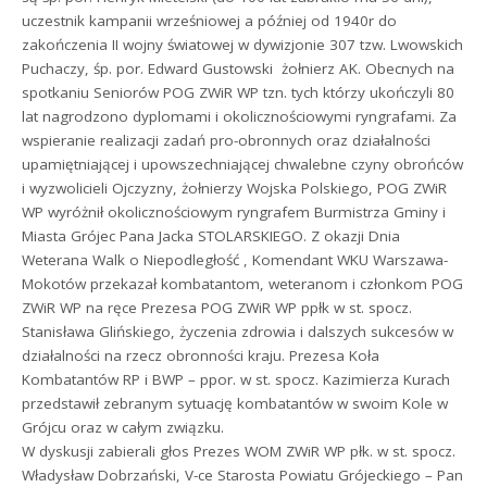
uczestnik kampanii wrześniowej a później od 1940r do
zakończenia II wojny światowej w dywizjonie 307 tzw. Lwowskich
Puchaczy, śp. por. Edward Gustowski  żołnierz AK. Obecnych na
spotkaniu Seniorów POG ZWiR WP tzn. tych którzy ukończyli 80
lat nagrodzono dyplomami i okolicznościowymi ryngrafami. Za
wspieranie realizacji zadań pro-obronnych oraz działalności
upamiętniającej i upowszechniającej chwalebne czyny obrońców
i wyzwolicieli Ojczyzny, żołnierzy Wojska Polskiego, POG ZWiR
WP wyróżnił okolicznościowym ryngrafem Burmistrza Gminy i
Miasta Grójec Pana Jacka STOLARSKIEGO. Z okazji Dnia
Weterana Walk o Niepodległość , Komendant WKU Warszawa-
Mokotów przekazał kombatantom, weteranom i członkom POG
ZWiR WP na ręce Prezesa POG ZWiR WP ppłk w st. spocz.
Stanisława Glińskiego, życzenia zdrowia i dalszych sukcesów w
działalności na rzecz obronności kraju. Prezesa Koła
Kombatantów RP i BWP – ppor. w st. spocz. Kazimierza Kurach
przedstawił zebranym sytuację kombatantów w swoim Kole w
Grójcu oraz w całym związku.
W dyskusji zabierali głos Prezes WOM ZWiR WP płk. w st. spocz.
Władysław Dobrzański, V-ce Starosta Powiatu Grójeckiego – Pan