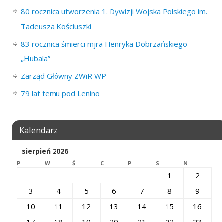
80 rocznica utworzenia 1. Dywizji Wojska Polskiego im.
Tadeusza Kościuszki
83 rocznica śmierci mjra Henryka Dobrzańskiego
„Hubala”
Zarząd Główny ZWiR WP
79 lat temu pod Lenino
Kalendarz
sierpień 2026
P
W
Ś
C
P
S
N
1
2
3
4
5
6
7
8
9
10
11
12
13
14
15
16
17
18
19
20
21
22
23