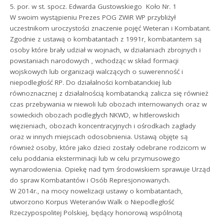
5. por. w st. spocz. Edwarda Gustowskiego  Koło Nr. 1
W swoim wystąpieniu Prezes POG ZWiR WP przybliżył
uczestnikom uroczystości znaczenie pojęć Weteran i Kombatant.
Zgodnie z ustawą o kombatantach z 1991r, kombatantem są
osoby które brały udział w wojnach, w działaniach zbrojnych i
powstaniach narodowych , wchodząc w skład formacji
wojskowych lub organizacji walczących o suwerenność i
niepodległość RP. Do działalności kombatanckiej lub
równoznacznej z działalnością kombatancką zalicza się również
czas przebywania w niewoli lub obozach internowanych oraz w
sowieckich obozach podległych NKWD, w hitlerowskich
więzieniach, obozach koncentracyjnych i ośrodkach zagłady
oraz w innych miejscach odosobnienia. Ustawą objęte są
również osoby, które jako dzieci zostały odebrane rodzicom w
celu poddania eksterminacji lub w celu przymusowego
wynarodowienia. Opiekę nad tym środowiskiem sprawuje Urząd
do spraw Kombatantów i Osób Represjonowanych.
W 2014r., na mocy nowelizacji ustawy o kombatantach,
utworzono Korpus Weteranów Walk o Niepodległość
Rzeczypospolitej Polskiej, będący honorową wspólnotą