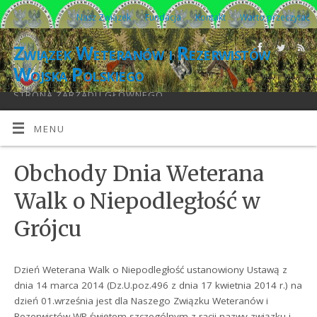
Nasz Związek
Fundacja
Kontakt
Warto przeczytać
Związek Weteranów i Rezerwistów
Wojska Polskiego
STRONA ZARZĄDU GŁÓWNEGO
MENU
Obchody Dnia Weterana
Walk o Niepodległość w
Grójcu
Dzień Weterana Walk o Niepodległość ustanowiony Ustawą z
dnia 14 marca 2014 (Dz.U.poz.496 z dnia 17 kwietnia 2014 r.) na
dzień 01.września jest dla Naszego Związku Weteranów i
Rezerwistów WP świętem szczególnym z racji nazwy związku i