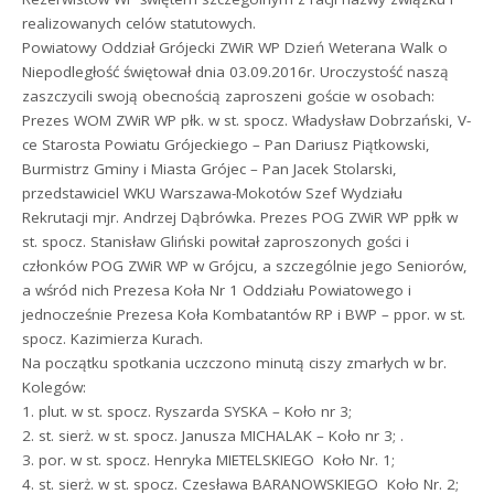
realizowanych celów statutowych.
Powiatowy Oddział Grójecki ZWiR WP Dzień Weterana Walk o
Niepodległość świętował dnia 03.09.2016r. Uroczystość naszą
zaszczycili swoją obecnością zaproszeni goście w osobach:
Prezes WOM ZWiR WP płk. w st. spocz. Władysław Dobrzański, V-
ce Starosta Powiatu Grójeckiego – Pan Dariusz Piątkowski,
Burmistrz Gminy i Miasta Grójec – Pan Jacek Stolarski,
przedstawiciel WKU Warszawa-Mokotów Szef Wydziału
Rekrutacji mjr. Andrzej Dąbrówka. Prezes POG ZWiR WP ppłk w
st. spocz. Stanisław Gliński powitał zaproszonych gości i
członków POG ZWiR WP w Grójcu, a szczególnie jego Seniorów,
a wśród nich Prezesa Koła Nr 1 Oddziału Powiatowego i
jednocześnie Prezesa Koła Kombatantów RP i BWP – ppor. w st.
spocz. Kazimierza Kurach.
Na początku spotkania uczczono minutą ciszy zmarłych w br.
Kolegów:
1. plut. w st. spocz. Ryszarda SYSKA – Koło nr 3;
2. st. sierż. w st. spocz. Janusza MICHALAK – Koło nr 3; .
3. por. w st. spocz. Henryka MIETELSKIEGO  Koło Nr. 1;
4. st. sierż. w st. spocz. Czesława BARANOWSKIEGO  Koło Nr. 2;