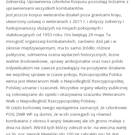
żołnierską. Uprawnienia członków Korpusu pozostają tożsame z
uprawnieniami wszystkich kombatantów.
Jest jeszcze korpus weteranów działań poza granicami kraju,
utworzony ustawą o weteranach z 2011 r. i dotyczy żołnierzy i
funkcjonariuszy służących na misjach pokojowych i
stabilizacyjnych od 1953 roku. Oni świętują 29 maja. Ta
mnogość organizacji kombatanckich, zarówno dziś jak i w
okresie międzywojennym, ma to samo źródło: różnice
polityczne, odmienna ocena wydarzeń historycznych, liczne
waśnie środowiskowe, sprawy ambicjonalne oraz nasz polski
indywidualizm nie zawsze pozwalający na pozytywne działanie
we wspólnej sprawie w czasie pokoju. Rzeczpospolita Polska
winna jest Weteranom Walk o Niepodległość Rzeczypospolitej
Polskiej uznanie i szacunek. Wszystkie organy władzy publicznej
są zobowiązane do opieki i okazywania szacunku Weteranom
Walk o Niepodległość Rzeczypospolitej Polskiej .
W części końcowej swego wystąpienia zaznaczył, że członkowie
POG ZWiR WP są dumni, że w ich szeregach są również
kombatanci z okresu II wojny światowej ale ich grono maleje z
dnia na dzień. Wśród tych którzy odeszli w br. na wieczną wartę
są śp. por. Henryk Mietelski (do 100 lat zabrakło mu 56 dni),