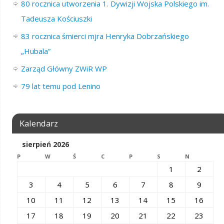
80 rocznica utworzenia 1. Dywizji Wojska Polskiego im.
Tadeusza Kościuszki
83 rocznica śmierci mjra Henryka Dobrzańskiego
„Hubala”
Zarząd Główny ZWiR WP
79 lat temu pod Lenino
Kalendarz
sierpień 2026
P
W
Ś
C
P
S
N
1
2
3
4
5
6
7
8
9
10
11
12
13
14
15
16
17
18
19
20
21
22
23