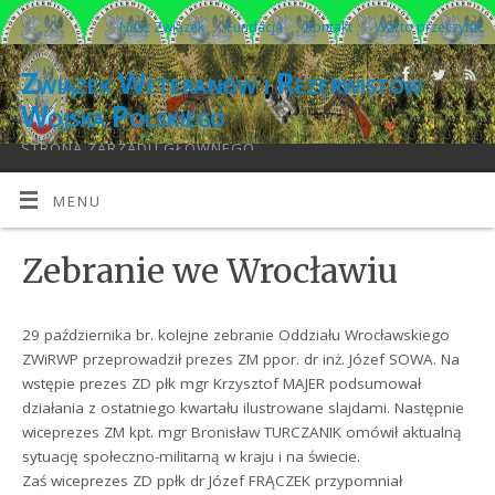
Nasz Związek
Fundacja
Kontakt
Warto przeczytać
Związek Weteranów i Rezerwistów
Wojska Polskiego
STRONA ZARZĄDU GŁÓWNEGO
MENU
Zebranie we Wrocławiu
29 października br. kolejne zebranie Oddziału Wrocławskiego
ZWiRWP przeprowadził prezes ZM ppor. dr inż. Józef SOWA. Na
wstępie prezes ZD płk mgr Krzysztof MAJER podsumował
działania z ostatniego kwartału ilustrowane slajdami. Następnie
wiceprezes ZM kpt. mgr Bronisław TURCZANIK omówił aktualną
sytuację społeczno-militarną w kraju i na świecie.
Zaś wiceprezes ZD ppłk dr Józef FRĄCZEK przypomniał