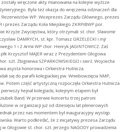
h zostały wręczone akty mianowania na kolejne wyższe
żynieryjnego. Była też okazja do wręczenia odznaczeń dla
 i Rezerwistów WP. Wiceprezes Zarządu Głównego, prezes
R i prezes Zarządu Koła Miejskiego ZKRPiBWP por.
 Krzyże Zwycięstwa, który otrzymali: st. chor. Sławomir
eczysław DAMRYCH, st. kpr. Tomasz GRZELECKI i mjr
wego 1 i 2 Armii WP chor. Henryk JAGINTOWICZ. Zaś
 płk Krzysztof MAJER wraz z Prezydentem Głogowa
or. szt. Zbigniewa SZPARKOWSKIEGO i sierż. Wojciecha
a asysta honorowa i Orkiestra Hutnicza.
dali się do parafii kolegiackiej pw. Wniebowzięcia NMP,
w. Potem część artystyczną rozpoczęła Orkiestra Hutnicza
ierwszy hejnał kolegiacki, kolejnym etapem był
iubek Band. W przerwie koncertu trzej patroni
służone w organizacji już od dziesięciu lat plenerowych
jednak przez nas momentem był inauguracyjny występ
ka. Warto podkreślić, że z inicjatywy prezesa Zarządu
iej w Głogowie st. chor. szt. Jerzego NAGODY prowadzenia