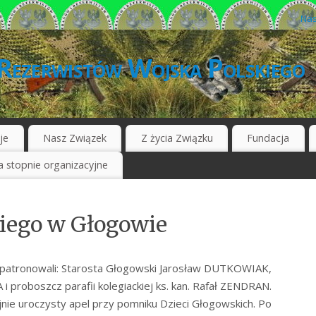
Nas
Rezerwistów Wojska Polskiego
je
Nasz Związek
Z życia Związku
Fundacja
 stopnie organizacyjne
iego w Głogowie
m patronowali: Starosta Głogowski Jarosław DUTKOWIAK,
proboszcz parafii kolegiackiej ks. kan. Rafał ZENDRAN.
nie uroczysty apel przy pomniku Dzieci Głogowskich. Po