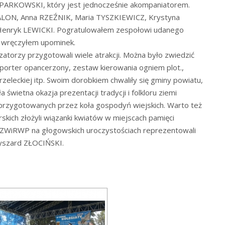
 SZPARKOWSKI, który jest jednocześnie akompaniatorem.
a BALON, Anna RZEŹNIK, Maria TYSZKIEWICZ, Krystyna
 Henryk LEWICKI. Pogratulowałem zespołowi udanego
o wręczyłem upominek.
atorzy przygotowali wiele atrakcji. Można było zwiedzić
porter opancerzony, zestaw kierowania ogniem plot.,
zeleckiej itp. Swoim dorobkiem chwaliły się gminy powiatu,
 świetna okazja prezentacji tradycji i folkloru ziemi
rzygotowanych przez koła gospodyń wiejskich. Warto też
rskich złożyli wiązanki kwiatów w miejscach pamięci
 ZWiRWP na głogowskich uroczystościach reprezentowali
Ryszard ZŁOCIŃSKI.