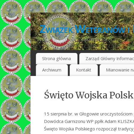
Związek Weteranów i 
STRONA ZARZĄDU GŁÓWNEGO
Strona główna
Zarząd Główny Informac
Archiwum
Kontakt
Mianowanie na
Święto Wojska Polsk
15 sierpnia br. w Głogowie uroczystościo
Dowódca Garnizonu WP ppłk Adam KLISZKA i 
Święto Wojska Polskiego rozpoczął tradycyj