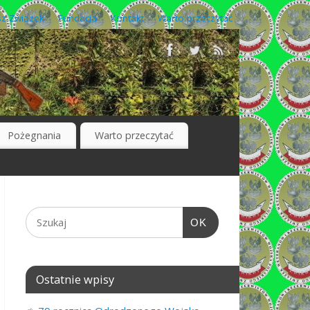
z Związek
Fundacja
Kontakt
Warto przeczytać
Pożegnania
Warto przeczytać
OK
Ostatnie wpisy