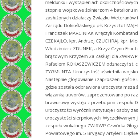
meldunku i wystąpieniach okolicznościowyc
stopnie wojskowe żołnierzom 4 batalionu in
zasłużonych działaczy Związku Weteranów
Zarządu Dolnośląskiego płk Krzysztof MAJE
Franciszek MARCINIAK wręczyli Kombatanckie
CZEKAJŁO, kpr. Andrzej CZUCHRAJ, kpr. Mi
Włodzimierz ZDUNEK, a Krzyż Czynu Fronto
brązowym Krzyżem Za Zasługi dla ZWiRWP
Rafaelem ROKASZEWICZEM odznaczył st. ch
ZYGMUNTA. Uroczystość uświetniła wojskow
Następnie głogowianie i zaproszeni goście u
gdzie została odprawiona uroczysta msza ś
wiązanką utworów, zaprezentowano po raz p
brawurowy występ z przebojami zespołu Dz
uroczystości wyróżnili instytucje i osoby za
uroczystości sierpniowych. Wyczekiwanym 
zespołu wokalnego ZWiRWP Czwórka Głogows
Powiatowego im. 5 Brygady Artylerii Ciężk