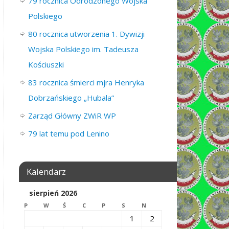
79 rocznica Odrodzonego Wojska
Polskiego
80 rocznica utworzenia 1. Dywizji
Wojska Polskiego im. Tadeusza
Kościuszki
83 rocznica śmierci mjra Henryka
Dobrzańskiego „Hubala”
Zarząd Główny ZWiR WP
79 lat temu pod Lenino
Kalendarz
sierpień 2026
P
W
Ś
C
P
S
N
1
2