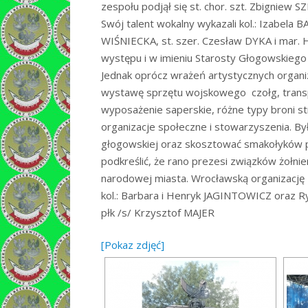
zespołu podjął się st. chor. szt. Zbigniew
Swój talent wokalny wykazali kol.: Izabel
WIŚNIECKA, st. szer. Czesław DYKA i mar.
występu i w imieniu Starosty Głogowskieg
Jednak oprócz wrażeń artystycznych organiz
wystawę sprzętu wojskowego  czołg, trans
wyposażenie saperskie, różne typy broni str
organizacje społeczne i stowarzyszenia. Była
głogowskiej oraz skosztować smakołyków p
podkreślić, że rano prezesi związków żołnie
narodowej miasta. Wrocławską organizację
kol.: Barbara i Henryk JAGINTOWICZ oraz 
płk /s/ Krzysztof MAJER
[Pokaz zdjęć]