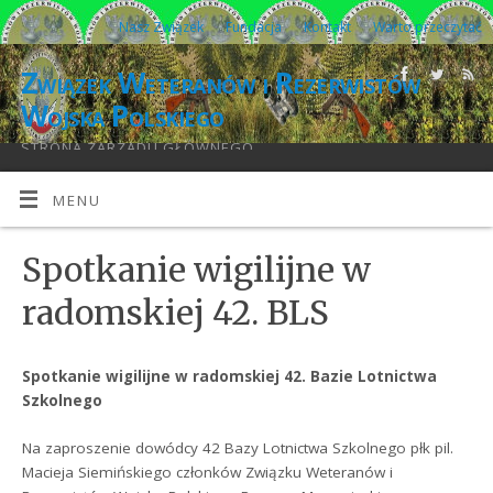
Nasz Związek
Fundacja
Kontakt
Warto przeczytać
Związek Weteranów i Rezerwistów
Wojska Polskiego
STRONA ZARZĄDU GŁÓWNEGO
MENU
Spotkanie wigilijne w
radomskiej 42. BLS
Spotkanie wigilijne w radomskiej 42. Bazie Lotnictwa
Szkolnego
Na zaproszenie dowódcy 42 Bazy Lotnictwa Szkolnego płk pil.
Macieja Siemińskiego członków Związku Weteranów i