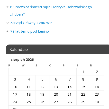
83 rocznica śmierci mjra Henryka Dobrzańskiego
„Hubala”
Zarząd Główny ZWiR WP
79 lat temu pod Lenino
Kalendarz
sierpień 2026
P
W
Ś
C
P
S
N
1
2
3
4
5
6
7
8
9
10
11
12
13
14
15
16
17
18
19
20
21
22
23
24
25
26
27
28
29
30