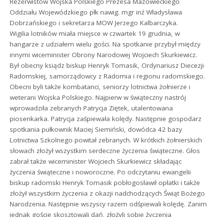
Rezerwistów Wojska Polskiego Prezesa Mazowieckiego
Oddziału Wojewódzkiego płk nawig. mgr inż Władysława
Dobrzańskiego i sekretarza MOW Jerzego Kalbarczyka.
Wigilia lotników miała miejsce w czwartek 19 grudnia, w
hangarze z udziałem wielu gości. Na spotkanie przybył między
innymi wiceminister Obrony Narodowej Wojciech Skurkiewicz.
Był obecny ksiądz biskup Henryk Tomasik, Ordynariusz Diecezji
Radomskiej, samorządowcy z Radomia i regionu radomskiego.
Obecni byli także kombatanci, seniorzy lotnictwa żołnierze i
weterani Wojska Polskiego. Najpierw w świąteczny nastrój
wprowadziła zebranych Patrycja Ziętek, utalentowana
piosenkarka. Patrycja zaśpiewała kolędy. Następnie gospodarz
spotkania pułkownik Maciej Siemiński, dowódca 42 bazy
Lotnictwa Szkolnego powitał zebranych. W krótkich żołnierskich
słowach złożył wszystkim serdeczne życzenia świąteczne. Głos
zabrał także wiceminister Wojciech Skurkiewicz składając
życzenia świąteczne i noworoczne. Po odczytaniu ewangelii
biskup radomski Henryk Tomasik pobłogosławił opłatki i także
złożył wszystkim życzenia z okazji nadchodzących Świąt Bożego
Narodzenia. Następnie wszyscy razem odśpiewali kolędę. Zanim
jednak goście skosztowali dań, złożyli sobie życzenia