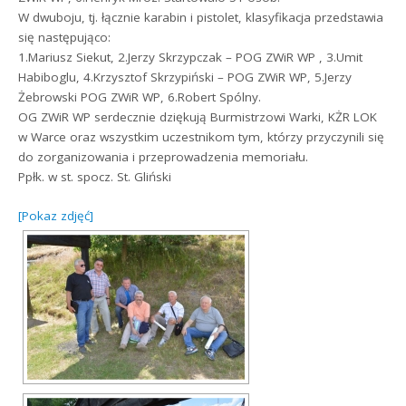
W dwuboju, tj. łącznie karabin i pistolet, klasyfikacja przedstawia
się następująco:
1.Mariusz Siekut, 2.Jerzy Skrzypczak – POG ZWiR WP , 3.Umit
Habiboglu, 4.Krzysztof Skrzypiński – POG ZWiR WP, 5.Jerzy
Żebrowski POG ZWiR WP, 6.Robert Spólny.
OG ZWiR WP serdecznie dziękują Burmistrzowi Warki, KŻR LOK
w Warce oraz wszystkim uczestnikom tym, którzy przyczynili się
do zorganizowania i przeprowadzenia memoriału.
Ppłk. w st. spocz. St. Gliński
[Pokaz zdjęć]