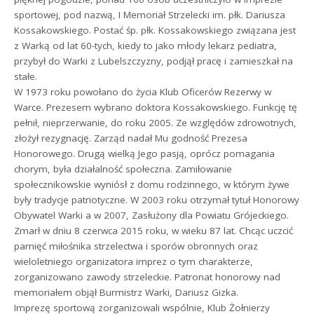
sportowej, pod nazwą, I Memoriał Strzelecki im. płk. Dariusza
Kossakowskiego. Postać śp. płk. Kossakowskiego związana jest
z Warką od lat 60-tych, kiedy to jako młody lekarz pediatra,
przybył do Warki z Lubelszczyzny, podjął pracę i zamieszkał na
stałe.
W 1973 roku powołano do życia Klub Oficerów Rezerwy w
Warce. Prezesem wybrano doktora Kossakowskiego. Funkcję tę
pełnił, nieprzerwanie, do roku 2005. Ze względów zdrowotnych,
złożył rezygnację. Zarząd nadał Mu godność Prezesa
Honorowego. Drugą wielką Jego pasją, oprócz pomagania
chorym, była działalność społeczna. Zamiłowanie
społecznikowskie wyniósł z domu rodzinnego, w którym żywe
były tradycje patriotyczne. W 2003 roku otrzymał tytuł Honorowy
Obywatel Warki a w 2007, Zasłużony dla Powiatu Grójeckiego.
Zmarł w dniu 8 czerwca 2015 roku, w wieku 87 lat. Chcąc uczcić
pamięć miłośnika strzelectwa i sporów obronnych oraz
wieloletniego organizatora imprez o tym charakterze,
zorganizowano zawody strzeleckie. Patronat honorowy nad
memoriałem objął Burmistrz Warki, Dariusz Gizka.
Imprezę sportową zorganizowali wspólnie, Klub Żołnierzy