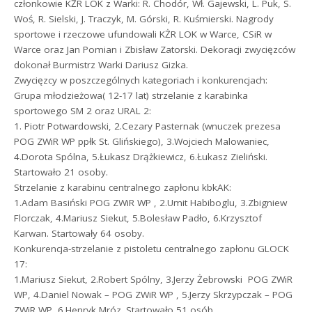
członkowie KŻR LOK z Warki: R. Chodór, Wł. Gajewski, L. Puk, S.
Woś, R. Sielski, J. Traczyk, M. Górski, R. Kuśmierski. Nagrody
sportowe i rzeczowe ufundowali KŻR LOK w Warce, CSiR w
Warce oraz Jan Pomian i Zbisław Zatorski. Dekoracji zwycięzców
dokonał Burmistrz Warki Dariusz Gizka.
Zwycięzcy w poszczególnych kategoriach i konkurencjach:
Grupa młodzieżowa( 12-17 lat) strzelanie z karabinka
sportowego SM 2 oraz URAL 2:
1. Piotr Potwardowski, 2.Cezary Pasternak (wnuczek prezesa
POG ZWiR WP ppłk St. Glińskiego), 3.Wojciech Malowaniec,
4.Dorota Spólna, 5.Łukasz Drążkiewicz, 6.Łukasz Zieliński.
Startowało 21 osoby.
Strzelanie z karabinu centralnego zapłonu kbkAK:
1.Adam Basiński POG ZWiR WP , 2.Umit Habiboglu, 3.Zbigniew
Florczak, 4.Mariusz Siekut, 5.Bolesław Padło, 6.Krzysztof
Karwan. Startowały 64 osoby.
Konkurencja-strzelanie z pistoletu centralnego zapłonu GLOCK
17:
1.Mariusz Siekut, 2.Robert Spólny, 3.Jerzy Żebrowski  POG ZWiR
WP, 4.Daniel Nowak – POG ZWiR WP , 5.Jerzy Skrzypczak – POG
ZWiR WP, 6.Henryk Mróz. Startowało 51 osób.