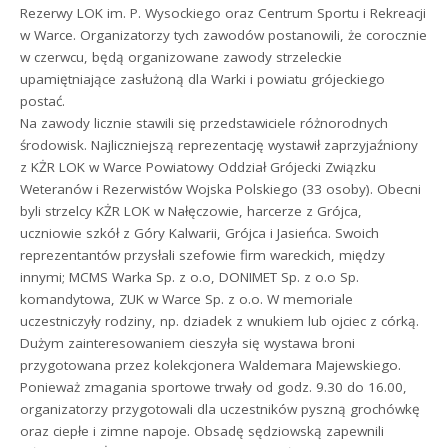
Rezerwy LOK im. P. Wysockiego oraz Centrum Sportu i Rekreacji
w Warce. Organizatorzy tych zawodów postanowili, że corocznie
w czerwcu, będą organizowane zawody strzeleckie
upamiętniające zasłużoną dla Warki i powiatu grójeckiego
postać.
Na zawody licznie stawili się przedstawiciele różnorodnych
środowisk. Najliczniejszą reprezentację wystawił zaprzyjaźniony
z KŻR LOK w Warce Powiatowy Oddział Grójecki Związku
Weteranów i Rezerwistów Wojska Polskiego (33 osoby). Obecni
byli strzelcy KŻR LOK w Nałęczowie, harcerze z Grójca,
uczniowie szkół z Góry Kalwarii, Grójca i Jasieńca. Swoich
reprezentantów przysłali szefowie firm wareckich, między
innymi; MCMS Warka Sp. z o.o, DONIMET Sp. z o.o Sp.
komandytowa, ZUK w Warce Sp. z o.o. W memoriale
uczestniczyły rodziny, np. dziadek z wnukiem lub ojciec z córką.
Dużym zainteresowaniem cieszyła się wystawa broni
przygotowana przez kolekcjonera Waldemara Majewskiego.
Ponieważ zmagania sportowe trwały od godz. 9.30 do 16.00,
organizatorzy przygotowali dla uczestników pyszną grochówkę
oraz ciepłe i zimne napoje. Obsadę sędziowską zapewnili