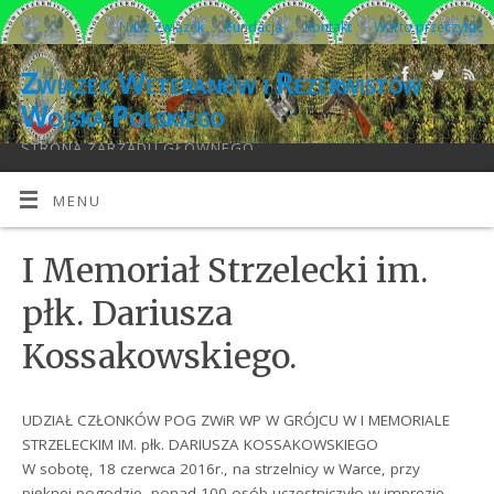
Nasz Związek
Fundacja
Kontakt
Warto przeczytać
Związek Weteranów i Rezerwistów
Wojska Polskiego
STRONA ZARZĄDU GŁÓWNEGO
MENU
I Memoriał Strzelecki im.
płk. Dariusza
Kossakowskiego.
UDZIAŁ CZŁONKÓW POG ZWiR WP W GRÓJCU W I MEMORIALE
STRZELECKIM IM. płk. DARIUSZA KOSSAKOWSKIEGO
W sobotę, 18 czerwca 2016r., na strzelnicy w Warce, przy
pięknej pogodzie, ponad 100 osób uczestniczyło w imprezie